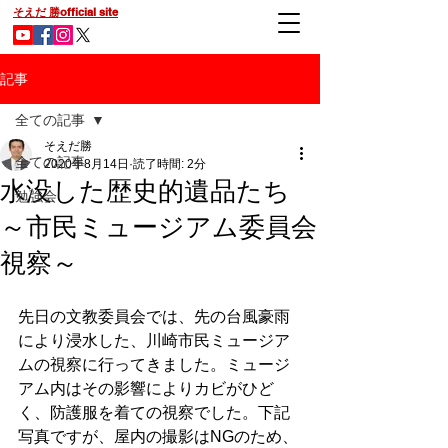
そえだ 勝official site
記事
全ての記事
そえだ勝
全ての記事
2020年8月14日
読了時間: 2分
水没した歴史的遺品たち
勉強会
～市民ミュージアム委員会
視察～
先日の文教委員会では、先の台風豪雨
により浸水した、川崎市民ミュージア
ムの視察に行ってきました。ミュージ
アム内はその影響によりカビがひど
く、防護服を着ての視察でした。下記
写真ですが、屋内の撮影はNGのため、