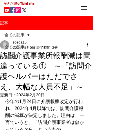
そえだ 勝official site
記事
全ての記事
soeda15
全ての記事
2024年2月5日
読了時間: 2分
訪問介護事業所報酬減は間
勉強会
違っている① ～「訪問介
護ヘルパーはただでさ
え、大幅な人員不足」～
更新日：
2024年2月20日
今年の1月24日に介護報酬改定が行わ
れ、2024年4月以降では、訪問介護報
酬の減算が決定しました。理由は、一
言でいうと、「訪問介護事業者は儲か
っているから」というもの。