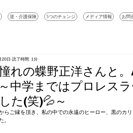
逆・介護保険
5つのチェンジ
メディア情報
お問
月20日
読了時間: 1分
憧れの蝶野正洋さんと。
～中学まではプロレスラ
た(笑)💦～
からご縁を頂き、私の中での永遠のヒーロー、黒のカリ
た。