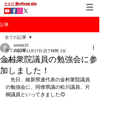
そえだ 勝official site
記事
全ての記事
soeda15
全ての記事
2023年11月17日
読了時間: 1分
金村衆院議員の勉強会に参
勉強会
加しました！
　先日、維新県連代表の金村衆院議員
の勉強会に、同僚県議の松川議員、片
桐議員といってきました😊