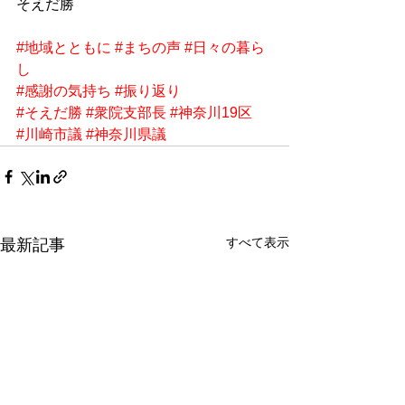
そえだ勝
#地域とともに
#まちの声
#日々の暮ら
し
#感謝の気持ち
#振り返り
#そえだ勝
#衆院支部長
#神奈川19区
#川崎市議
#神奈川県議
すべて表示
最新記事