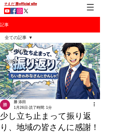
そえだ 勝official site
記事
全ての記事
全ての記事
勉強会
勝 添田
1月26日
読了時間: 1分
少し立ち止まって振り返
り、地域の皆さんに感謝！