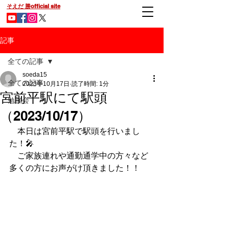
そえだ 勝official site
記事
全ての記事
soeda15
全ての記事
2023年10月17日
読了時間: 1分
宮前平駅にて駅頭
勉強会
（2023/10/17）
　本日は宮前平駅で駅頭を行いまし
た！🎤
　ご家族連れや通勤通学中の方々など
多くの方にお声がけ頂きました！！