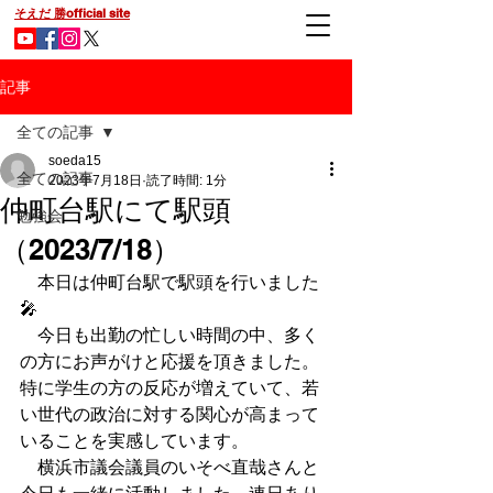
そえだ 勝official site
記事
全ての記事
soeda15
全ての記事
2023年7月18日
読了時間: 1分
仲町台駅にて駅頭
勉強会
（2023/7/18）
　本日は仲町台駅で駅頭を行いました
🎤
　今日も出勤の忙しい時間の中、多く
の方にお声がけと応援を頂きました。
特に学生の方の反応が増えていて、若
い世代の政治に対する関心が高まって
いることを実感しています。
　横浜市議会議員のいそべ直哉さんと