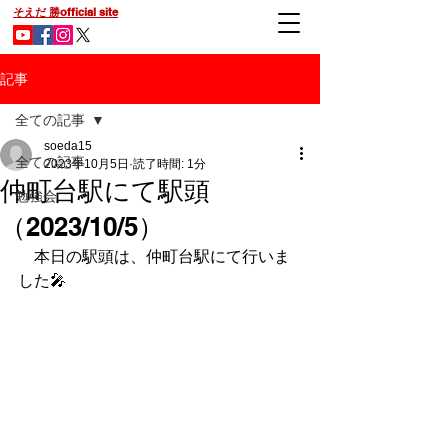
そえだ 勝official site
記事
全ての記事
soeda15
全ての記事
2023年10月5日
読了時間: 1分
仲町台駅にて駅頭
勉強会
（2023/10/5）
　本日の駅頭は、仲町台駅にて行いま
した🎤