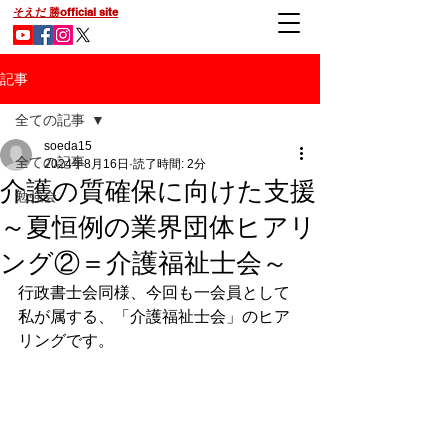
そえだ 勝official site
記事
全ての記事
soeda15
全ての記事
2024年8月16日
読了時間: 2分
介護の質確保に向けた支援
勉強会
～夏恒例の業界団体ヒアリ
ング②＝介護福祉士会～
行政書士会同様、今回も一会員として
私が属する、「介護福祉士会」のヒア
リングです。