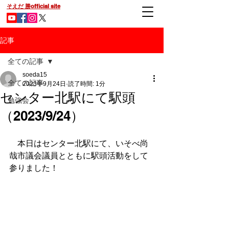
そえだ 勝official site
記事
全ての記事
soeda15
全ての記事
2023年9月24日
読了時間: 1分
センター北駅にて駅頭
勉強会
（2023/9/24）
　本日はセンター北駅にて、いそべ尚
哉市議会議員とともに駅頭活動をして
参りました！